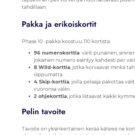
tahdillaan.
Pakka ja erikoiskortit
Phase 10 -pakka koostuu 110 kortista:
96 numerokorttia
: värit punainen, sinine
jokainen numero esiintyy kahdesti per väri
8 Wild-korttia
, jotka korvaavat minkä tah
riippumatta.
4 Skip-korttia
, joilla pelaaja pakottaa v
vuoronsa väliin.
2 ohjekorttia
, jotka listaavat kaikki kymm
Pelin tavoite
Tavoite on yksinkertainen: kerää käteesi ne ko