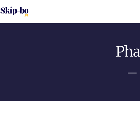
Pha
–