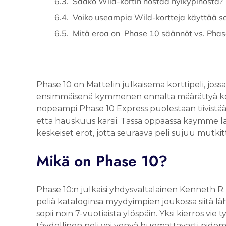
Saako Wild-kortin nostaa hylkypinosta?
Voiko useampia Wild-kortteja käyttää s
Mitä eroa on Phase 10 säännöt vs. Phas
Phase 10 on Mattelin julkaisema korttipeli, jossa 
ensimmäisenä kymmenen ennalta määrättyä kortt
nopeampi Phase 10 Express puolestaan tiivistää
että hauskuus kärsii. Tässä oppaassa käymme lä
keskeiset erot, jotta seuraava peli sujuu mutkit
Mikä on Phase 10?
Phase 10:n julkaisi yhdysvaltalainen Kenneth R
peliä kataloginsa myydyimpien joukossa siitä läh
sopii noin 7-vuotiaista ylöspäin. Yksi kierros vie
täydellinen peli voi venyä huomattavasti pidem