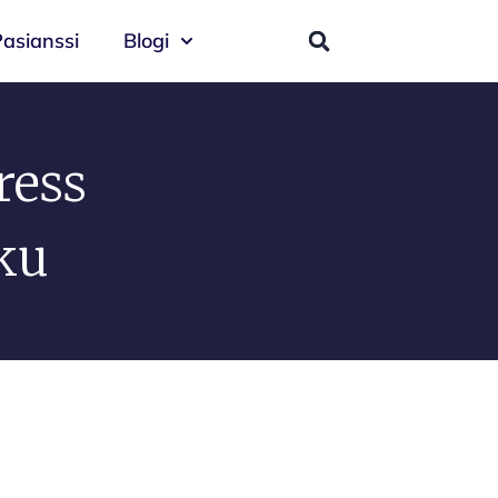
asianssi
Blogi
ress
ku