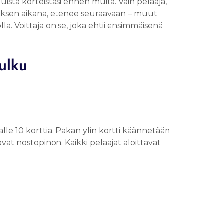
uista korteistasi ennen muita. Vain pelaaja,
oksen aikana, etenee seuraavaan – muut
la. Voittaja on se, joka ehtii ensimmäisenä
ulku
alle 10 korttia. Pakan ylin kortti käännetään
avat nostopinon. Kaikki pelaajat aloittavat