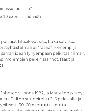
amassa faasissa?
e 10 express säännöt?
pelaajat kilpailevat siitä, kuka selvittää
iyhdistelmää eli ”faasia”. Pienempi ja
 saman idean lyhyempään peli-iltaan ilman,
pi molempien pelien säännöt, faasit ja
ta.
. Johnson vuonna 1982, ja Mattel on pitänyt
tien. Peli on suunniteltu 2–6 pelaajalle ja
 tyypillisesti 30–60 minuuttia, mutta
pään, sillä jokainen pelaaja etenee omalla