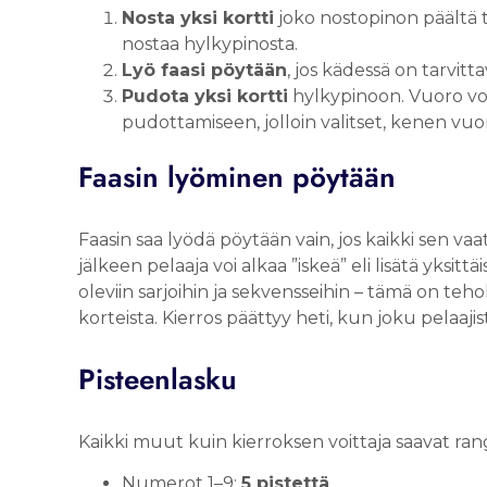
Nosta yksi kortti
joko nostopinon päältä ta
nostaa hylkypinosta.
Lyö faasi pöytään
, jos kädessä on tarvitt
Pudota yksi kortti
hylkypinoon. Vuoro vo
pudottamiseen, jolloin valitset, kenen vuoro
Faasin lyöminen pöytään
Faasin saa lyödä pöytään vain, jos kaikki sen va
jälkeen pelaaja voi alkaa ”iskeä” eli lisätä yksittä
oleviin sarjoihin ja sekvensseihin – tämä on teh
korteista. Kierros päättyy heti, kun joku pelaaji
Pisteenlasku
Kaikki muut kuin kierroksen voittaja saavat rang
Numerot 1–9:
5 pistettä