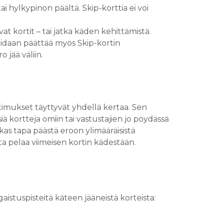
i hylkypinon päältä. Skip-korttia ei voi
avat kortit – tai jatka käden kehittämistä.
idaan päättää myös Skip-kortin
 jää väliin.
atimukset täyttyvät yhdellä kertaa. Sen
isiä kortteja omiin tai vastustajien jo pöydässä
okas tapa päästä eroon ylimääräisistä
sta pelaa viimeisen kortin kädestään.
aistuspisteitä käteen jääneistä korteista: