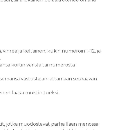
n, vihreä ja keltainen, kukin numeroin 1–12, ja
.
ansa kortin väristä tai numerosta
alitsemansa vastustajan jättämään seuraavan
enen faasia muistin tueksi.
rtit, jotka muodostavat parhaillaan menossa