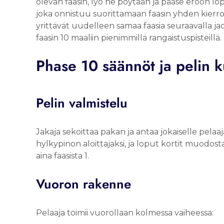
olevan faasin, lyö ne pöytään ja pääse eroon lop
joka onnistuu suorittamaan faasin yhden kierr
yrittävät uudelleen samaa faasia seuraavalla jaol
faasin 10 maaliin pienimmillä rangaistuspisteillä.
Phase 10 säännöt ja pelin k
Pelin valmistelu
Jakaja sekoittaa pakan ja antaa jokaiselle pelaaj
hylkypinon aloittajaksi, ja loput kortit muodost
aina faasista 1.
Vuoron rakenne
Pelaaja toimii vuorollaan kolmessa vaiheessa: