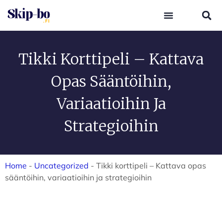
Tikki Korttipeli – Kattava
Opas Sääntöihin,
Variaatioihin Ja
Strategioihin
Home
-
Uncategorized
-
Tikki korttipeli – Kattava opas
sääntöihin, variaatioihin ja strategioihin