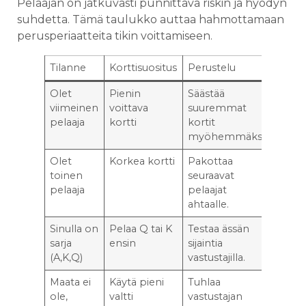
Pelaajan on jatkuvasti punnittava riskin ja hyödyn
suhdetta. Tämä taulukko auttaa hahmottamaan
perusperiaatteita tikin voittamiseen.
Tilanne
Korttisuositus
Perustelu
Olet
Pienin
Säästää
viimeinen
voittava
suuremmat
pelaaja
kortti
kortit
myöhemmäksi.
Olet
Korkea kortti
Pakottaa
toinen
seuraavat
pelaaja
pelaajat
ahtaalle.
Sinulla on
Pelaa Q tai K
Testaa ässän
sarja
ensin
sijaintia
(A,K,Q)
vastustajilla.
Maata ei
Käytä pieni
Tuhlaa
ole,
valtti
vastustajan