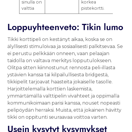
sinulla on
korkea
valttia
pistekortti.
Loppuyhteenveto: Tikin lumo
Tikki korttipeli on kestänyt aikaa, koska se on
älyllisesti stimuloivaa ja sosiaalisesti palkitsevaa. Se
ei perustu pelkkään onneen, vaan pelaajan
taidolla on valtava merkitys lopputulokseen.
Olitpa sitten kiinnostunut rennosta peli-illasta
ystävien kanssa tai kilpailullisesta bridgestä,
tikkipelit tarjoavat haasteita jokaiselle tasolle.
Harjoittelemalla korttien laskemista,
ymmärtämällä valttipelin vivahteet ja oppimalla
kommunikoimaan parisi kanssa, nouset nopeasti
pelipöydän herraksi. Muista, että jokainen hävitty
tikki on oppitunti seuraavaa voittoa varten.
Usein kysytyt kysymykset