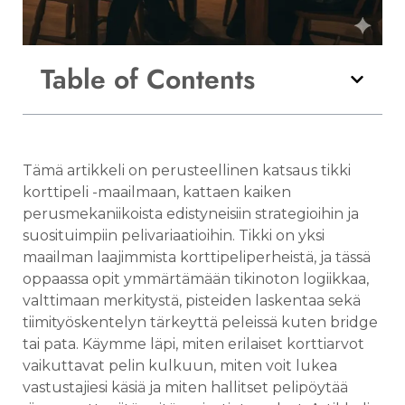
Table of Contents
Tämä artikkeli on perusteellinen katsaus tikki
korttipeli -maailmaan, kattaen kaiken
perusmekaniikoista edistyneisiin strategioihin ja
suosituimpiin pelivariaatioihin. Tikki on yksi
maailman laajimmista korttipeliperheistä, ja tässä
oppaassa opit ymmärtämään tikinoton logiikkaa,
valttimaan merkitystä, pisteiden laskentaa sekä
tiimityöskentelyn tärkeyttä peleissä kuten bridge
tai pata. Käymme läpi, miten erilaiset korttiarvot
vaikuttavat pelin kulkuun, miten voit lukea
vastustajiesi käsiä ja miten hallitset pelipöytää