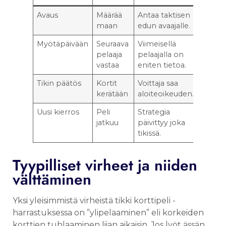
Avaus
Määrää
Antaa taktisen
maan
edun avaajalle.
Myötäpäivään
Seuraava
Viimeisellä
pelaaja
pelaajalla on
vastaa
eniten tietoa.
Tikin päätös
Kortit
Voittaja saa
kerätään
aloiteoikeuden.
Uusi kierros
Peli
Strategia
jatkuu
päivittyy joka
tikissä.
Tyypilliset virheet ja niiden
välttäminen
Yksi yleisimmistä virheistä tikki korttipeli -
harrastuksessa on ”ylipelaaminen” eli korkeiden
korttien tuhlaaminen liian aikaisin. Jos lyöt ässän