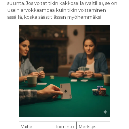
suunta. Jos voitat tikin kakkosella (valtilla), se on
usein arvokkaampaa kuin tikin voittaminen
ässällä, koska säästit ässän myöhemmäksi.
Vaihe
Toiminto
Merkitys