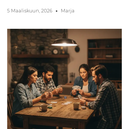
5 Maaliskuun, 2026
Marja