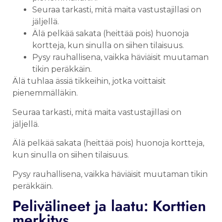
Seuraa tarkasti, mitä maita vastustajillasi on
jäljellä.
Älä pelkää sakata (heittää pois) huonoja
kortteja, kun sinulla on siihen tilaisuus.
Pysy rauhallisena, vaikka häviäisit muutaman
tikin peräkkäin.
Älä tuhlaa ässiä tikkeihin, jotka voittaisit
pienemmälläkin.
Seuraa tarkasti, mitä maita vastustajillasi on
jäljellä.
Älä pelkää sakata (heittää pois) huonoja kortteja,
kun sinulla on siihen tilaisuus.
Pysy rauhallisena, vaikka häviäisit muutaman tikin
peräkkäin.
Pelivälineet ja laatu: Korttien
merkitys